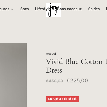
sures
Sacs
Lifestyle
Bons cadeaux
Soldes
Accueil
Vivid Blue Cotton 
Dress
€225,00
€450,00
En rupture de stock