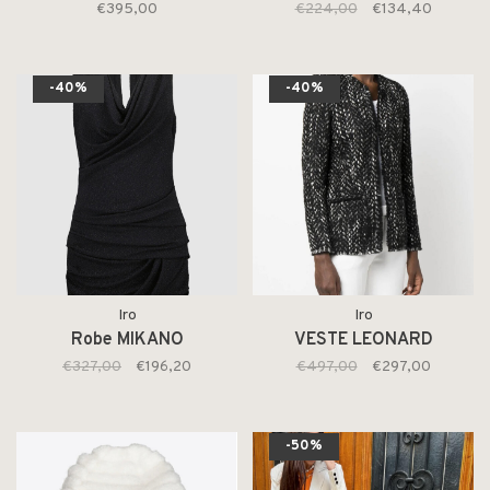
€395,00
€224,00
€134,40
-40%
-40%
Iro
Iro
Robe MIKANO
VESTE LEONARD
€327,00
€196,20
€497,00
€297,00
-50%