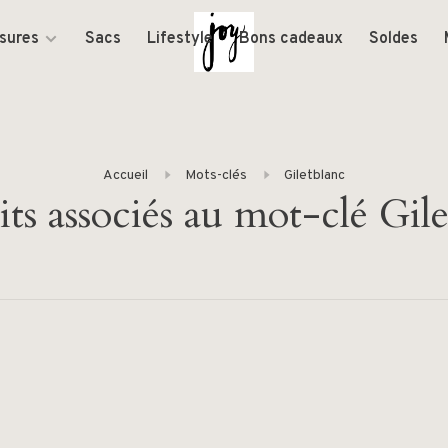
sures
Sacs
Lifestyle
Bons cadeaux
Soldes
Accueil
Mots-clés
Giletblanc
ts associés au mot-clé Gil