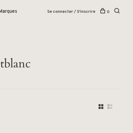
Marques
Se connecter / S'inscrire
0
etblanc