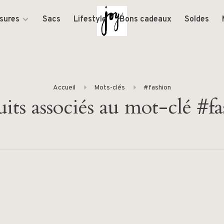
sures
Sacs
Lifestyle
Bons cadeaux
Soldes
Accueil
Mots-clés
#fashion
its associés au mot-clé #f