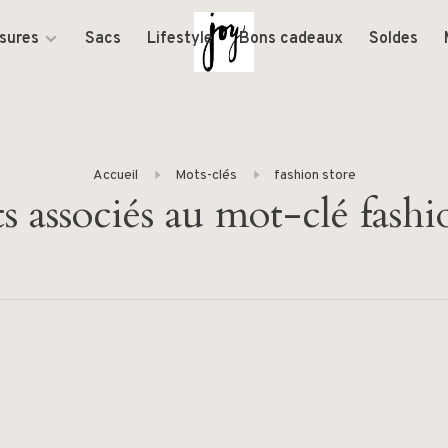
sures
Sacs
Lifestyle
Bons cadeaux
Soldes
Accueil
Mots-clés
fashion store
s associés au mot-clé fashi