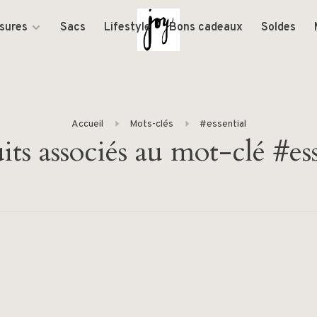
sures
Sacs
Lifestyle
Bons cadeaux
Soldes
Accueil
Mots-clés
#essential
its associés au mot-clé #ess