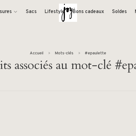
sures
Sacs
Lifestyle
Bons cadeaux
Soldes
Accueil
Mots-clés
#epaulette
ts associés au mot-clé #ep