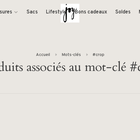
sures
Sacs
Lifestyle
Bons cadeaux
Soldes
Accueil
Mots-clés
#crop
duits associés au mot-clé #