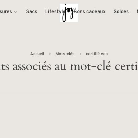
sures
Sacs
Lifestyle
Bons cadeaux
Soldes
Accueil
Mots-clés
certifié eco
ts associés au mot-clé certi