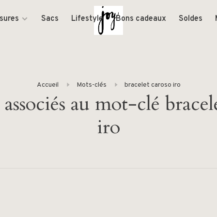
sures
Sacs
Lifestyle
Bons cadeaux
Soldes
Accueil
Mots-clés
bracelet caroso iro
 associés au mot-clé bracel
iro