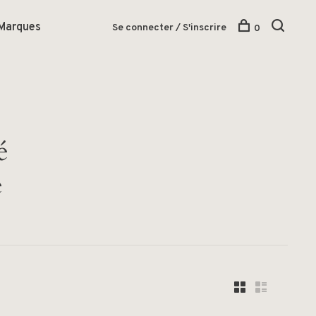
Marques
Se connecter / S'inscrire
0
é
é