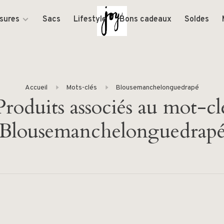
sures
Sacs
Lifestyle
Bons cadeaux
Soldes
Accueil
Mots-clés
Blousemanchelonguedrapé
Produits associés au mot-cl
Blousemanchelonguedrap