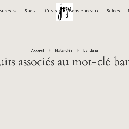
sures
Sacs
Lifestyle
Bons cadeaux
Soldes
Accueil
Mots-clés
bandana
its associés au mot-clé b