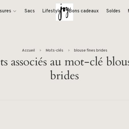
sures
Sacs
Lifestyle
Bons cadeaux
Soldes
Accueil
Mots-clés
blouse fines brides
ts associés au mot-clé blous
brides